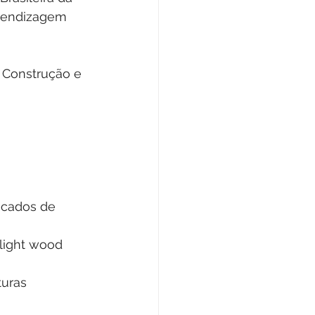
prendizagem 
 Construção e 
 
ricados de 
light wood 
turas 