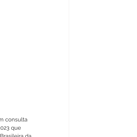
m consulta 
2023 que 
rasileira da 