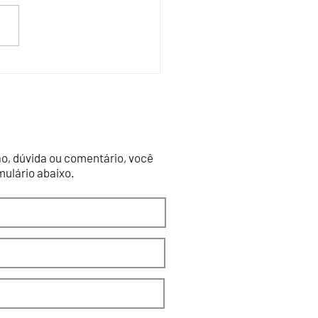
GO PARA O FORTALECIMENTO DO
 PRODUTIVO
o, dúvida ou comentário, você
ulário abaixo.