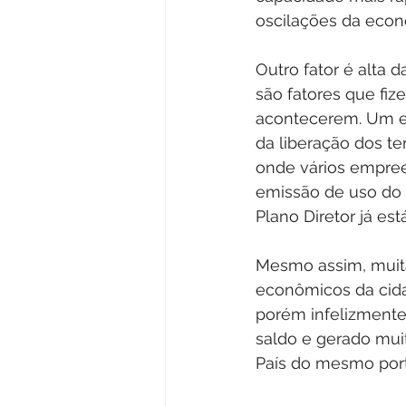
oscilações da econ
Outro fator é alta 
são fatores que fi
acontecerem. Um ex
da liberação dos t
onde vários empree
emissão de uso do s
Plano Diretor já es
Mesmo assim, muita
econômicos da cid
porém infelizmente 
saldo e gerado mui
País do mesmo port