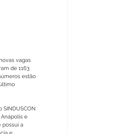
novas vagas 
ram de 1163 
números estão 
último 
 do SINDUSCON 
Anápolis e 
 possui a 
cia e 