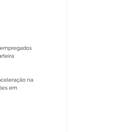
sempregados 
rteira 
celeração na 
sões em 