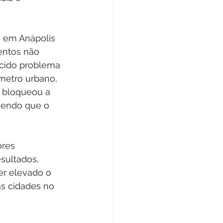
a em Anápolis 
entos não 
cido problema 
metro urbano, 
 bloqueou a 
 sendo que o 
res 
ultados, 
er elevado o 
s cidades no 