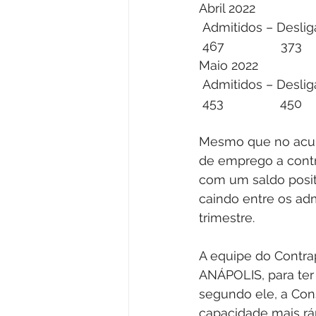
Abril 2022
 Admitidos – Desli
 467                373    
Maio 2022
 Admitidos – Desli
 453                450    
Mesmo que no acum
de emprego a contr
com um saldo posit
caindo entre os ad
trimestre.
A equipe do Contra
ANÁPOLIS, para ter
segundo ele, a Con
capacidade mais rá