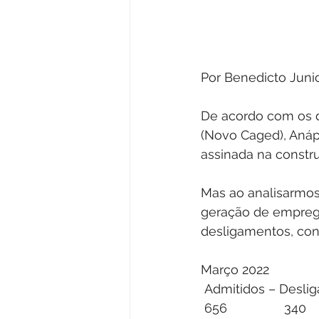
Por Benedicto Juni
De acordo com os 
(Novo Caged), Anáp
assinada na constr
Mas ao analisarmos
geração de emprego
desligamentos, con
Março 2022
 Admitidos – Desli
 656                340   