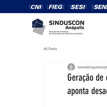
All Posts
benedictojunior197
Geração de 
aponta desa