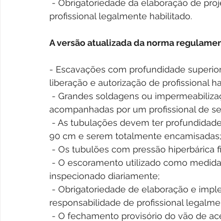
 - Obrigatoriedade da elaboração de projeto elétrico das instalações temporárias por 
profissional legalmente habilitado.
A versão atualizada da norma regulamen
- Escavações com profundidade superior 
liberação e autorização de profissional ha
 - Grandes soldagens ou impermeabilizações de porte deverão ser sempre  
acompanhadas por um profissional de s
 - As tubulações devem ter profundidade máxima de 15 m, com diâmetro mínimo de 
90 cm e serem totalmente encamisadas
 - Os tubulões com pressão hiperbárica f
 - O escoramento utilizado como medida de prevenção em escavações deverá ser 
inspecionado diariamente;
 - Obrigatoriedade de elaboração e implementação de plano de demolição sob 
responsabilidade de profissional legalme
 - O fechamento provisório do vão de acesso às caixas dos elevadores deve ser feito 