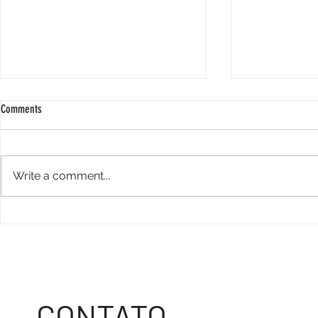
Comments
Write a comment...
COMENDA GOMES DE SOUZA RAMOS
FÓRUM EMPRESAR
DISCUTE REAJUS
PREFEITURA E C
CONTATO